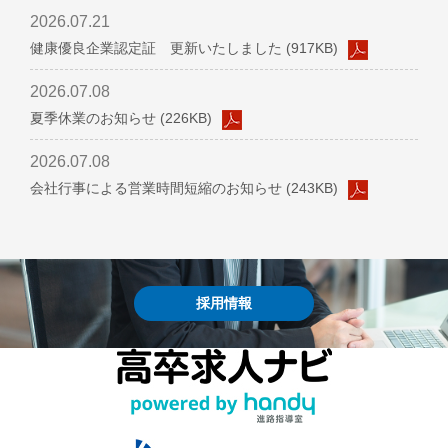
介
ー
2026.07.21
ビ
WORKS
健康優良企業認定証 更新いたしました (917KB)
RECRUIT
ー
TOP
シ
採
2026.07.08
ョ
夏季休業のお知らせ (226KB)
用
ー
情
ウ
2026.07.08
報
イ
会社行事による営業時間短縮のお知らせ (243KB)
ン
RECRUIT
ド
TOP
ア
ウ：
会
ク
東
社
セ
採用情報
京
紹
ス
都
介
中
ム
お
野
ー
問
区
ビ
い
shop
ー
合