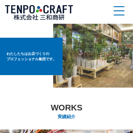
MESSAGE
ト
わたしたちはお店づくりの
ッ
プロフェッショナル集団です。
プ
メ
ッ
セ
ー
WORKS
ジ
実績紹介
MESSAGE
ABOUT
TOP