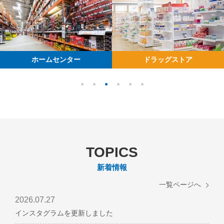
会
社
概
要
ホームセンター
ドラッグストア
ABOUT
CONCEPT
TOP
本
企
社
業
ア
理
ク
念
セ
TOPICS
ス
CONCEPT
WORKS
TOP
会
新着情報
社
実
一覧ページへ
紹
績
2026.07.27
介
紹
インスタグラムを更新しました
ム