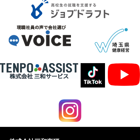
＆
施
わ
office：
行
せ
東
風
京
景
プ
都
ム
ラ
中
ー
イ
バ
野
ビ
シ
区
ー
ー
ス
ポ
ー
リ
シ
パ
ー
ー
マ
ー
ケ
ッ
ト：
群